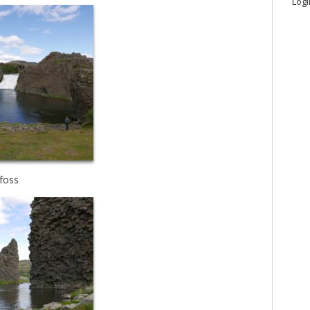
Logi
foss