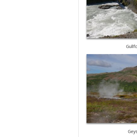
Gullf
Geys