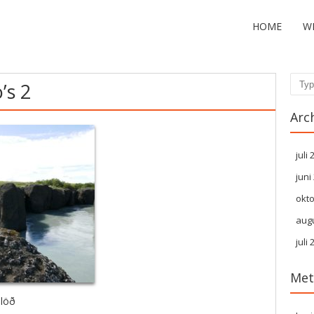
HOME
W
’s 2
Zoek
Arc
juli
juni
okt
aug
juli
Met
hlöð