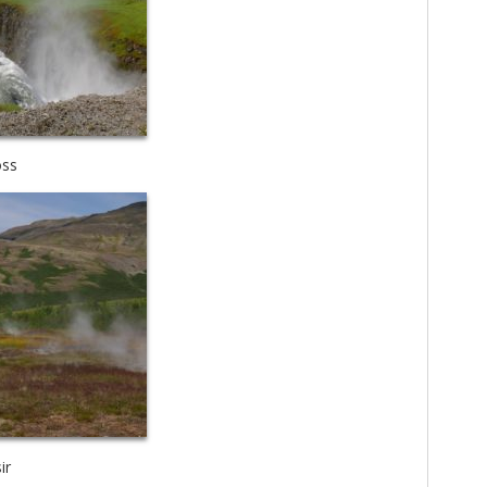
oss
ir