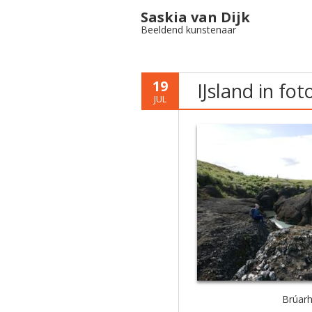
Saskia van Dijk
Beeldend kunstenaar
19
IJsland in foto
JUL
Brúar